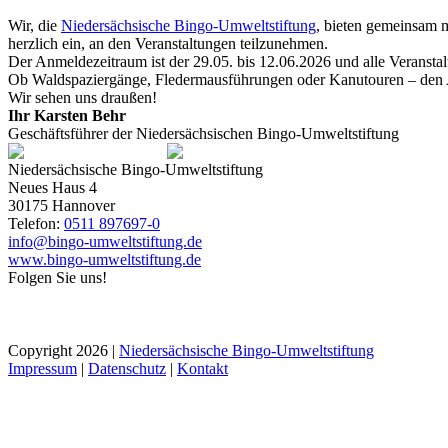
Wir, die
Niedersächsische Bingo-Umweltstiftung
, bieten gemeinsam 
herzlich ein, an den Veranstaltungen teilzunehmen.
Der Anmeldezeitraum ist der 29.05. bis 12.06.2026 und alle Veransta
Ob Waldspaziergänge, Fledermausführungen oder Kanutouren – den Ang
Wir sehen uns draußen!
Ihr Karsten Behr
Geschäftsführer der Niedersächsischen Bingo-Umweltstiftung
Niedersächsische Bingo-Umweltstiftung
Neues Haus 4
30175 Hannover
Telefon:
0511 897697-0
info@bingo-umweltstiftung.de
www.bingo-umweltstiftung.de
Folgen Sie uns!
Copyright
2026
|
Niedersächsische Bingo-Umweltstiftung
Impressum
|
Datenschutz
|
Kontakt