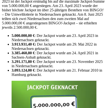
2023 ist der Jackpot erstmalig bis auf die maximale Jackpot-Summe
von 5.000.000,00 € angestiegen. Am 23. April 2023 wurde der
bisher höchste Jackpot im über 25-jährigen Bestehen von BIN
GO!
– Die Umweltlotterie in Niedersachsen geknackt. Am 8. Juni 2025
teilten sich zwei Niedersachsen den zum zweiten Mal auf
5.000.000,00 € angestiegenen BIN
GO!
-Jackpot – sie erhielten
jeweils 2.500.000,00 €.
5.000.000,00 €
: Der Jackpot wurde am 23. April 2023 in
Niedersachsen geknackt.
3.913.931,40 €:
Der Jackpot wurde am 29. Mai 2022 in
Niedersachsen geknackt.
3.385.460,80 €
: Der Jackpot wurde am 24. April 2021 in
Sachsen-Anhalt geknackt.
3.291.171,80 €
: Der Jackpot wurde am 23. November 2025
in Niedersachsen geknackt.
3.093.124,00 €
: Der Jackpot wurde am 21. Februar 2010 in
Hamburg geknackt.