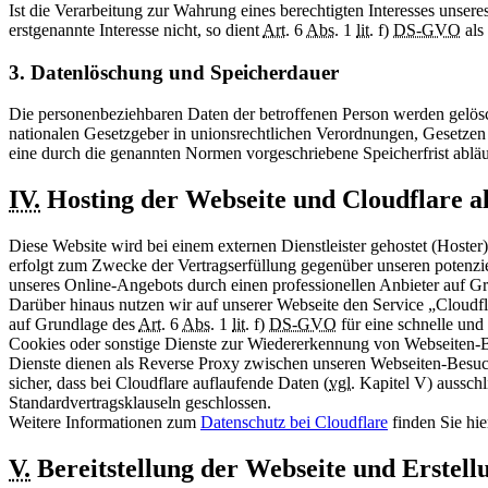
Ist die Verarbeitung zur Wahrung eines berechtigten Interesses unser
erstgenannte Interesse nicht, so dient
Art.
6
Abs.
1
lit.
f)
DS-GVO
als
3. Datenlöschung und Speicherdauer
Die personenbeziehbaren Daten der betroffenen Person werden gelösc
nationalen Gesetzgeber in unionsrechtlichen Verordnungen, Gesetzen
eine durch die genannten Normen vorgeschriebene Speicherfrist abläu
IV.
Hosting der Webseite und Cloudflare a
Diese Website wird bei einem externen Dienstleister gehostet (Hoster)
erfolgt zum Zwecke der Vertragserfüllung gegenüber unseren potenz
unseres Online-Angebots durch einen professionellen Anbieter auf G
Darüber hinaus nutzen wir auf unserer Webseite den Service „Cloudfl
auf Grundlage des
Art.
6
Abs.
1
lit.
f)
DS-GVO
für eine schnelle und
Cookies oder sonstige Dienste zur Wiedererkennung von Webseiten-Be
Dienste dienen als Reverse Proxy zwischen unseren Webseiten-Besuc
sicher, dass bei Cloudflare auflaufende Daten (
vgl.
Kapitel V) ausschl
Standardvertragsklauseln geschlossen.
Weitere Informationen zum
Datenschutz bei Cloudflare
finden Sie hie
V.
Bereitstellung der Webseite und Erstel