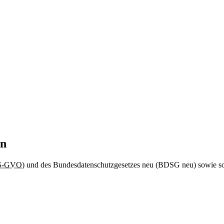
eit dies zur Bereitstellung einer funktionsfähigen Webseite sowie unse
en
S-GVO
) und des Bundesdatenschutzgesetzes neu (BDSG neu) sowie son