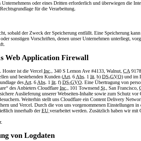
es Unternehmens oder eines Dritten erforderlich und überwiegen die In
 Rechtsgrundlage für die Verarbeitung.
ht, sobald der Zweck der Speicherung entfällt. Eine Speicherung kann
 oder sonstigen Vorschriften, denen unser Unternehmen unterliegt, vo
ft.
ls Web Application Firewall
. Hoster ist die Vercel
Inc.
, 340 S Lemon Ave #4133, Walnut,
CA
9178
iellen und bestehenden Kunden (
Art.
6
Abs.
1
lit.
b)
DS-GVO
) und im I
rundlage des
Art.
6
Abs.
1
lit.
f)
DS-GVO
. Eine Übertragung von perso
are“ des Anbieters Cloudflare
Inc.
, 101 Townsend
St.
, San Francisco,
 sichere Auslieferung unserer Webseiten-Inhalte sowie zum Schutz vor
suchern. Weiterhin stellt uns Cloudflare ein Content Delivery Networ
hern und Vercel. Durch die von uns vorgenommenen Einstellungen in 
ießlich innerhalb der
EU
verarbeitet werden. Zusätzlich haben wir mit 
r.
lung von Logdaten