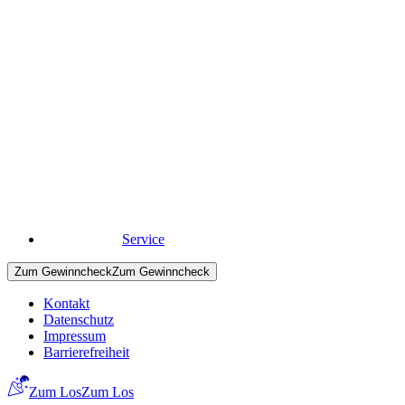
Schleswig-Holstein
Alle Projekte
BIN
GO!
& Ehrenamt
Wie BIN
GO!
ehrenamtliches Engagement im Umwelt- und Natu
Mehr zum Ehrenamt
Mehr zum Ehrenamt
Service
Zum Gewinncheck
Zum Gewinncheck
Kontakt
Datenschutz
Impressum
Barrierefreiheit
Zum Los
Zum Los