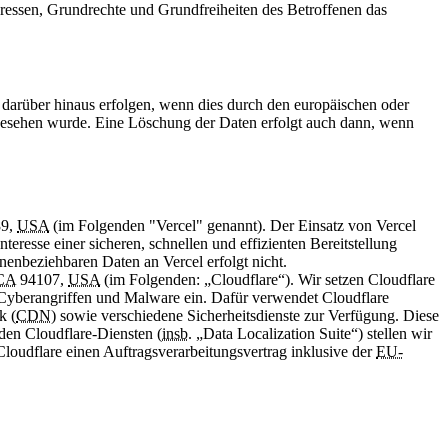
teressen, Grundrechte und Grundfreiheiten des Betroffenen das
 darüber hinaus erfolgen, wenn dies durch den europäischen oder
rgesehen wurde. Eine Löschung der Daten erfolgt auch dann, wenn
9,
USA
(im Folgenden "Vercel" genannt). Der Einsatz von Vercel
nteresse einer sicheren, schnellen und effizienten Bereitstellung
nenbeziehbaren Daten an Vercel erfolgt nicht.
CA
94107,
USA
(im Folgenden: „Cloudflare“). Wir setzen Cloudflare
 Cyberangriffen und Malware ein. Dafür verwendet Cloudflare
k (
CDN
) sowie verschiedene Sicherheitsdienste zur Verfügung. Diese
den Cloudflare-Diensten (
insb.
„Data Localization Suite“) stellen wir
Cloudflare einen Auftragsverarbeitungsvertrag inklusive der
EU-