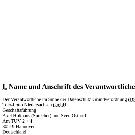
Datenschutzerklärung nach der
DS-GVO
Wir erheben und verwenden Daten unserer Nutzer grundsätzlich nur, sow
I.
Name und Anschrift des Verantwortlich
Der Verantwortliche im Sinne der Datenschutz-Grundverordnung (
D
Toto-Lotto Niedersachsen
GmbH
Geschäftsführung
Axel Holthaus (Sprecher) und Sven Osthoff
Am
TÜV
2 + 4
30519 Hannover
Deutschland