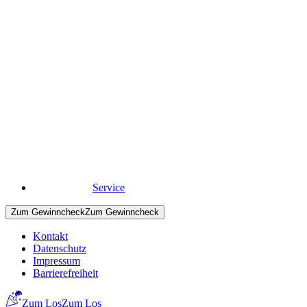
Schleswig-Holstein
Alle Projekte
BIN
GO!
& Ehrenamt
Wie BIN
GO!
ehrenamtliches Engagement im Umwelt- und
Naturschutz stärkt
Mehr zum Ehrenamt
Mehr zum Ehrenamt
Service
Zum Gewinncheck
Zum Gewinncheck
Kontakt
Datenschutz
Impressum
Barrierefreiheit
Zum Los
Zum Los