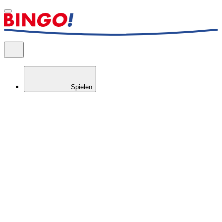
Spielen
Gewinncheck
Prüfen Sie Ihr BIN
GO!
-Los