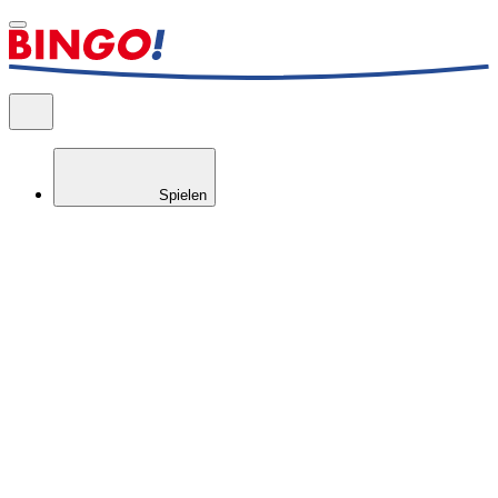
Spielen
Gewinncheck
Prüfen Sie Ihr BIN
GO!
-Los