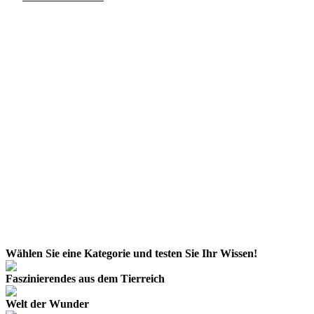
Das Online-Quiz
Sie lieben das unglaubliche
BIN
GO!
-Quiz aus der Fernsehsendung?
Oder möchten Sie einfach Ihr Wissen über Natur, Umwelt und Tiere
auf die Probe stellen? Dann sind Sie hier genau richtig! Im
interaktiven Quiz von
BIN
GO!
– Die Umweltlotterie erwarten Sie
faszinierende Fragen aus den Bereichen Artenvielfalt,
Naturphänomene und Umweltschutz.
Wählen Sie eine Kategorie und testen Sie Ihr Wissen!
Faszinierendes aus dem Tierreich
Welt der Wunder