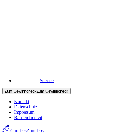
Schleswig-Holstein
Alle Projekte
BIN
GO!
& Ehrenamt
Wie BIN
GO!
ehrenamtliches Engagement im Umwelt- und
Naturschutz stärkt
Mehr zum Ehrenamt
Mehr zum Ehrenamt
Service
Zum Gewinncheck
Zum Gewinncheck
Kontakt
Datenschutz
Impressum
Barrierefreiheit
Zum Los
Zum Los