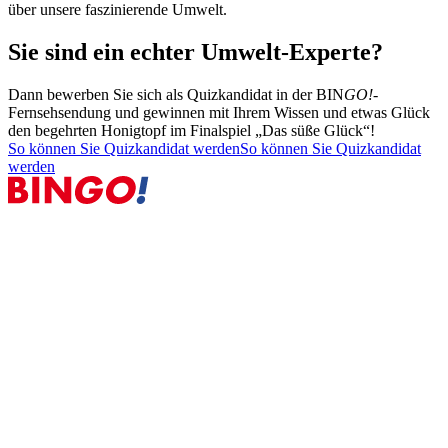
über unsere faszinierende Umwelt.
Sie sind ein echter Umwelt-Experte?
Dann bewerben Sie sich als Quizkandidat in der
BIN
GO!
-
Fernsehsendung und gewinnen mit Ihrem Wissen und etwas Glück
den begehrten Honigtopf im Finalspiel „Das süße Glück“!
So können Sie Quizkandidat werden
So können Sie Quizkandidat
werden
Spielen
BIN
GO!
-Los
So wird gespielt
Zahlen und Quoten