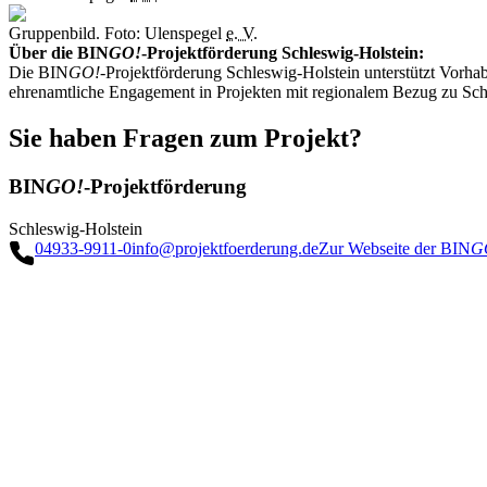
Gruppenbild. Foto: Ulenspegel
e. V.
Über die BIN
GO!
-Projektförderung Schleswig-Holstein:
Die BIN
GO!
-Projektförderung Schleswig-Holstein unterstützt Vorh
ehrenamtliche Engagement in Projekten mit regionalem Bezug zu Sch
Sie haben Fragen zum Projekt?
BIN
GO!
-Projektförderung
Schleswig-Holstein
04933-9911-0
info@projektfoerderung.de
Zur Webseite der BIN
G
Weitere Umweltprojekte