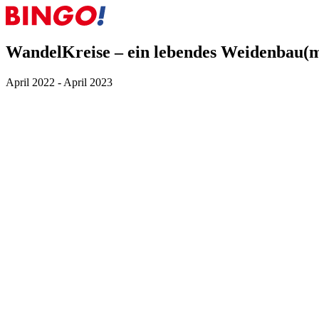
WandelKreise – ein lebendes Weidenbau(m
April 2022 - April 2023
Dieses Projekt wurde gefördert durch die
BIN
GO!
-Projektförde
Schülp bei Nortorf, Schleswig-Holstein
WandelKreise – ein lebendes Weidenbau(m)werk für d