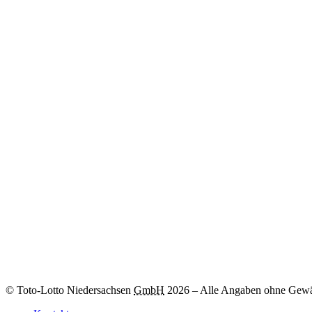
Umweltprojekte
Weitere Informationen
Zum
-Los
© Toto-Lotto Niedersachsen
GmbH
2026
–
Alle Angaben ohne Gewä