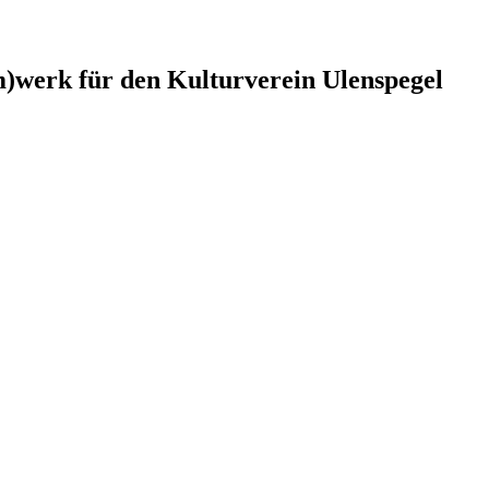
)werk für den Kulturverein Ulenspegel
rung Schleswig-Holstein.
en Kulturverein Ulenspegel