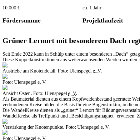
Sind Sie auf der Suche nach einem besonderen Lernort im Grünen? D
10.000 €
ca. 1 Jahr
Fördersumme
Projektlaufzeit
Grüner Lernort mit besonderem Dach reg
Seit Ende 2022 kann in Schülp unter einem besonderen „Dach“ getag
Diese Kuppelkonstruktionen aus weiterwachsenden Weiden wurden i
Austriebe am Knotendetail. Foto: Ulenspegel
e. V.
Foto: Ulenspegel
e. V.
Ansicht Osten. Foto: Ulenspegel
e. V.
Als Baumaterial dienten aus einem Kopfweidenbestand geerntete Wei
verbundenen Kreise bilden die Basis für eine Bogenstruktur, in die n
Die WandelKreise dienen als „grüner“ Lernort für Bildungsveranstaltu
WandelKreise als Treffpunkt und „Besichtigungsmagnet“ erwiesen. Zu
Verstärkung der Knotenpunkte. Foto: Ulenspegel
e. V.
Foto: Ulenspegel
e. V.