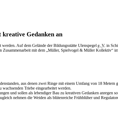
ann sind Sie bei den WandelKreisen aus weiterwachsenden Weiden in 
t kreative Gedanken an
t werden. Auf dem Gelände der Bildungsstätte Ulenspegel
e. V.
in Schü
n Zusammenarbeit mit dem „Müller, Spielvogel & Müller Kollektiv“ 
denstanden, aus denen zwei Ringe mit einem Umfang von 18 Metern ge
eu wachsenden Triebe eingearbeitet werden.
ngen und sollen als lebendiger Bau zu kreativen Gedanken anregen sowie
gleich nehmen die Weiden als blütenreiche Frühblüher und Regulatore