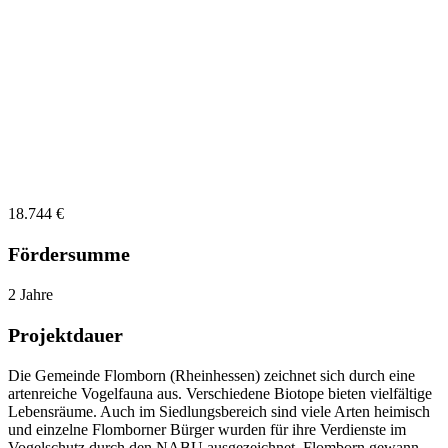
Rheinhessen, Rheinland-Pfalz
Interaktiver Vogellehrpfad Flomborn: Den Vögeln
auf der Spur
Wandern und dabei noch etwas lernen? Genau das ist auf dem
Vogellehrpfad der Gemeinde Flomborn möglich! Auf dem schönen
Wanderweg werden spielerisch und interaktiv Einblicke in die
Lebensweise der dort vorkommenden Vogelarten gegeben.
18.744 €
Fördersumme
2 Jahre
Projektdauer
Die Gemeinde Flomborn (Rheinhessen) zeichnet sich durch eine
artenreiche Vogelfauna aus. Verschiedene Biotope bieten vielfältige
Lebensräume. Auch im Siedlungsbereich sind viele Arten heimisch
und einzelne Flomborner Bürger wurden für ihre Verdienste im
Vogelschutz durch den
NABU
ausgezeichnet. Flomborn gewann