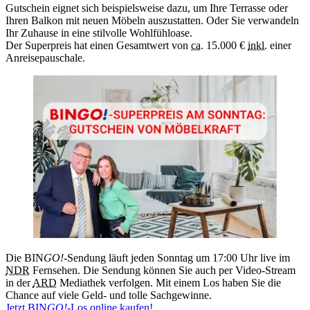
Gutschein eignet sich beispielsweise dazu, um Ihre Terrasse oder
Ihren Balkon mit neuen Möbeln auszustatten. Oder Sie verwandeln
Ihr Zuhause in eine stilvolle Wohlfühloase.
Der Superpreis hat einen Gesamtwert von
ca.
15.000 €
inkl.
einer
Anreisepauschale.
Die BIN
GO!
-Sendung läuft jeden Sonntag um 17:00 Uhr live im
NDR
Fernsehen. Die Sendung können Sie auch per Video-Stream
in der
ARD
Mediathek verfolgen. Mit einem Los haben Sie die
Chance auf viele Geld- und tolle Sachgewinne.
Jetzt BIN
GO!
-Los online kaufen!