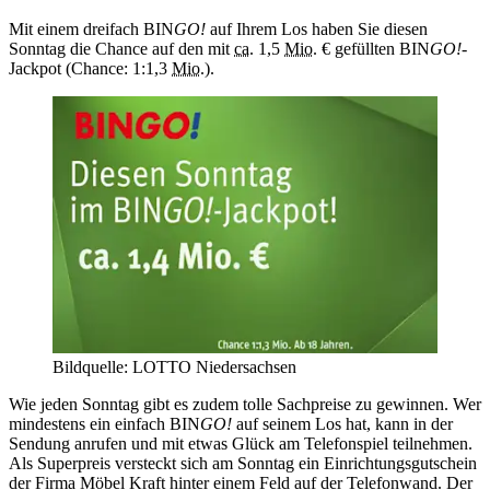
Kraft zu gewinnen.
Mit einem dreifach BIN
GO!
auf Ihrem Los haben Sie diesen
Sonntag die Chance auf den mit
ca.
1,5
Mio.
€ gefüllten BIN
GO!
-
Jackpot (Chance: 1:1,3
Mio.
).
Bildquelle: LOTTO Niedersachsen
Wie jeden Sonntag gibt es zudem tolle Sachpreise zu gewinnen. Wer
mindestens ein einfach BIN
GO!
auf seinem Los hat, kann in der
Sendung anrufen und mit etwas Glück am Telefonspiel teilnehmen.
Als Superpreis versteckt sich am Sonntag ein Einrichtungsgutschein
der Firma Möbel Kraft hinter einem Feld auf der Telefonwand. Der