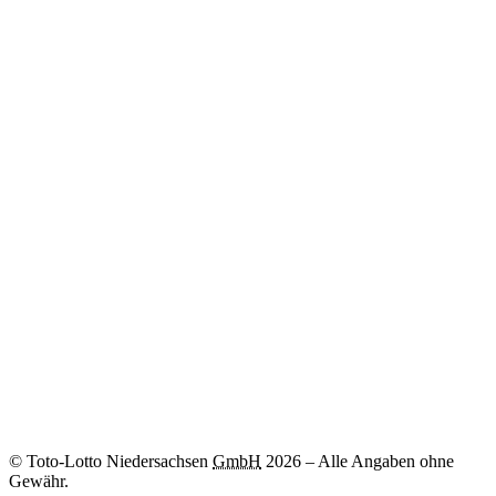
Umweltprojekte
Weitere Informationen
Zum
-Los
© Toto-Lotto Niedersachsen
GmbH
2026
–
Alle Angaben ohne
Gewähr.