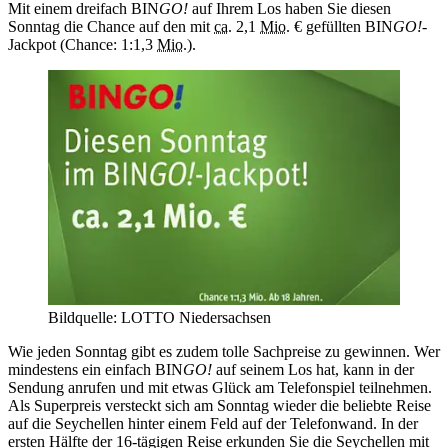
Mit
einem dreifach BIN
GO!
auf Ihrem Los haben Sie diesen
Sonntag die Chance auf den mit
ca.
2,1
Mio.
€ gefüllten BIN
GO!
-
Jackpot (Chance: 1:1,3
Mio.
).
Bildquelle: LOTTO Niedersachsen
Wie jeden Sonntag gibt es zudem tolle Sachpreise zu gewinnen. Wer
mindestens ein einfach BIN
GO!
auf seinem Los hat, kann in der
Sendung anrufen und mit etwas Glück am Telefonspiel teilnehmen.
Als
Superpreis versteckt sich am Sonntag wieder die beliebte Reise
auf die Seychellen hinter einem Feld auf der Telefonwand. In der
ersten Hälfte der 16-tägigen Reise erkunden Sie die Seychellen mit