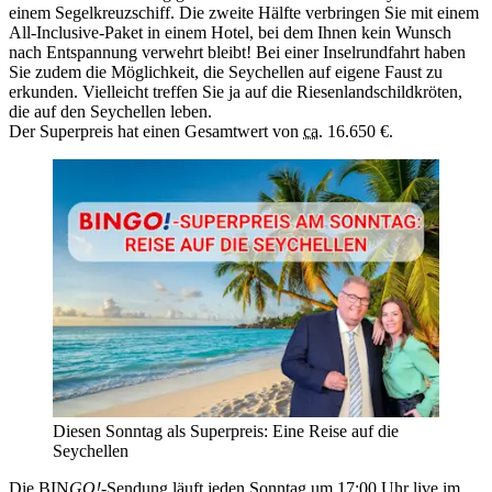
einem Segelkreuzschiff. Die zweite Hälfte verbringen Sie mit einem
All-Inclusive-Paket in einem Hotel, bei dem Ihnen kein Wunsch
nach Entspannung verwehrt bleibt! Bei einer Inselrundfahrt haben
Sie zudem die Möglichkeit, die Seychellen auf eigene Faust zu
erkunden. Vielleicht treffen Sie ja auf die Riesenlandschildkröten,
die auf den Seychellen leben.
Der Superpreis hat einen Gesamtwert von
ca.
16.650 €.
Diesen Sonntag als Superpreis: Eine Reise auf die
Seychellen
D
ie BIN
GO!
-Sendung läuft jeden Sonntag um 17:00 Uhr live im