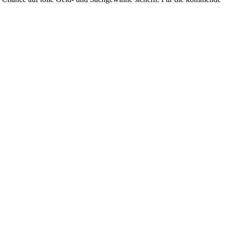
Jetzt weiterlesen
t es eine Reise auf die Azoren zu gewinnen.
Jetzt
weiterlesen