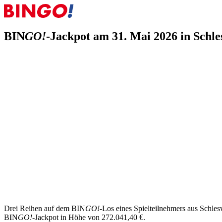
BIN
GO!
-Jackpot am 31. Mai 2026 in Schle
31.05.2026
BIN
GO!
-Jackpot am 31. Mai 2026 in Schleswig-Holst
Ein Spielteilnehmer aus Schleswig-Holstein hatte am vergangenen W
Drei Reihen auf dem BIN
GO!
-Los eines Spielteilnehmers aus Schle
BIN
GO!
-Jackpot in Höhe von 272.041,40 €.