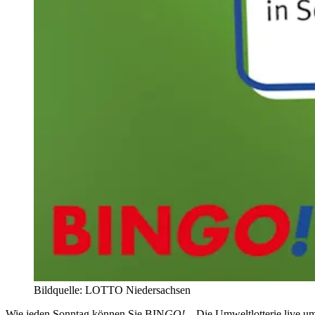
Bildquelle: LOTTO Niedersachsen
Wie jeden Sonntag können Sie BIN
GO!
– Die Umweltlotterie live 