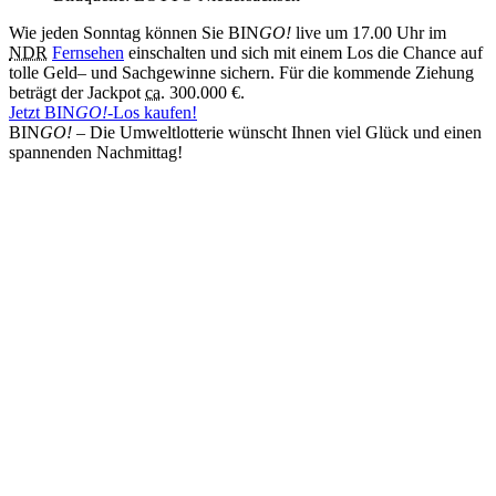
Wie jeden Sonntag können Sie BIN
GO!
live um 17.00 Uhr im
NDR
Fernsehen
einschalten und sich mit einem Los die Chance auf
tolle Geld– und Sachgewinne sichern. Für die kommende Ziehung
beträgt der Jackpot
ca.
300.000 €.
Jetzt BIN
GO!
-Los kaufen!
BIN
GO!
– Die Umweltlotterie wünscht Ihnen viel Glück und einen
spannenden Nachmittag!
Weitere Neuigkeiten
04.08.2026
Jetzt
weiterlesen
Glück im Doppelpack: Ein Zweifach-
Gewinner im Interview