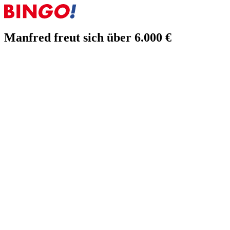
Manfred freut sich über 6.000 €
02.03.2026
Manfred freut sich über 6.000 €
Auch in der aktuellen Ausgabe von BIN
GO!
– Das Kandidaten-
Quiz gab es wieder Grund zur Freude: Dieses Mal durfte sich
Studiokandidat Manfred über einen Geldgewinn in Höhe von 6.000