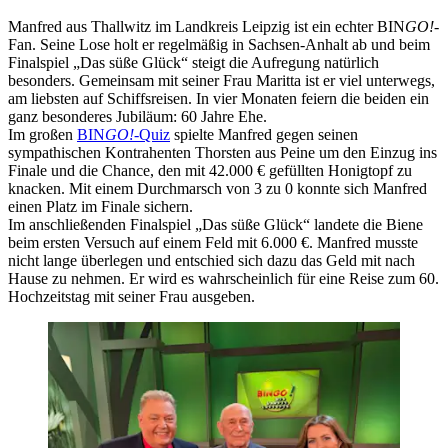
€ freuen.
Manfred aus Thallwitz im Landkreis Leipzig ist ein echter BIN
GO!
-
Fan. Seine Lose holt er regelmäßig in Sachsen-Anhalt ab und beim
Finalspiel „Das süße Glück“ steigt die Aufregung natürlich
besonders. Gemeinsam mit seiner Frau Maritta ist er viel unterwegs,
am liebsten auf Schiffsreisen. In vier Monaten feiern die beiden ein
ganz besonderes Jubiläum: 60 Jahre Ehe.
Im großen
BIN
GO!
-Quiz
spielte Manfred gegen seinen
sympathischen Kontrahenten Thorsten aus Peine um den Einzug ins
Finale und die Chance, den mit 42.000 € gefüllten Honigtopf zu
knacken. Mit einem Durchmarsch von 3 zu 0 konnte sich Manfred
einen Platz im Finale sichern.
Im anschließenden Finalspiel „Das süße Glück“ landete die Biene
beim ersten Versuch auf einem Feld mit 6.000 €. Manfred musste
nicht lange überlegen und entschied sich dazu das Geld mit nach
Hause zu nehmen. Er wird es wahrscheinlich für eine Reise zum 60.
Hochzeitstag mit seiner Frau ausgeben.