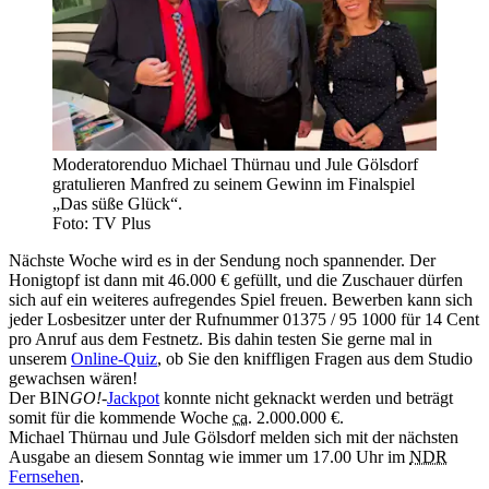
Moderatorenduo Michael Thürnau und Jule Gölsdorf
gratulieren Manfred zu seinem Gewinn im Finalspiel
„Das süße Glück“.
Foto: TV Plus
Nächste Woche wird es in der Sendung noch spannender. Der
Honigtopf ist dann mit
46.000 €
gefüllt, und die Zuschauer dürfen
sich auf ein weiteres aufregendes Spiel freuen. Bewerben kann sich
jeder Losbesitzer unter der Rufnummer 01375 / 95 1000 für 14 Cent
pro Anruf aus dem Festnetz. Bis dahin testen Sie gerne mal in
unserem
Online-Quiz
, ob Sie den kniffligen Fragen aus dem Studio
gewachsen wären!
Der BIN
GO!
-
Jackpot
konnte nicht geknackt werden und beträgt
somit für die kommende Woche
ca.
2.000.000 €
.
Michael Thürnau und Jule Gölsdorf melden sich mit der nächsten
Ausgabe an diesem Sonntag wie immer um 17.00 Uhr im
NDR
Fernsehen
.