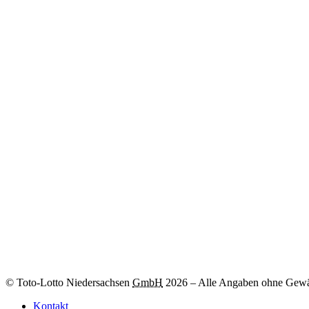
Umweltprojekte
Weitere Informationen
Zum
-Los
© Toto-Lotto Niedersachsen
GmbH
2026
–
Alle Angaben ohne Gewä
Kontakt