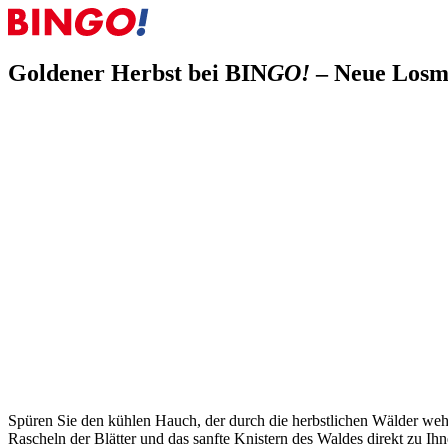
Goldener Herbst bei BIN
GO!
– Neue Losmo
30.09.2025
Goldener Herbst bei BIN
GO!
– Neue Losmotive bring
Die neuen BIN
GO!
Herbst-Losmotive für 2025 sind da! Seit Kalend
Spüren Sie den kühlen Hauch, der durch die herbstlichen Wälder weh
Rascheln der Blätter und das sanfte Knistern des Waldes direkt zu Ih