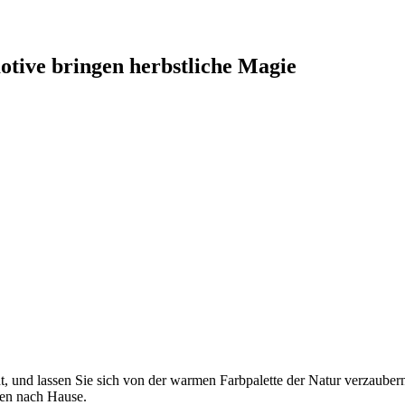
tive bringen herbstliche Magie
en herbstliche Magie
erwoche 39 gibt es auf unseren BIN
GO!
-Losen eine frische Auswahl an
t, und lassen Sie sich von der warmen Farbpalette der Natur verzaube
nen nach Hause.