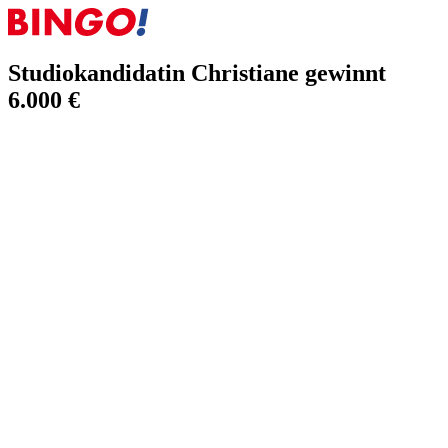
Studiokandidatin Christiane gewinnt
6.000 €
16.07.2024
Studiokandidatin Christiane gewinnt 6.000 €
Erst seit einem Jahr bei BIN
GO!
dabei und schon im Studio: So lief
es am Sonntag für Christiane.