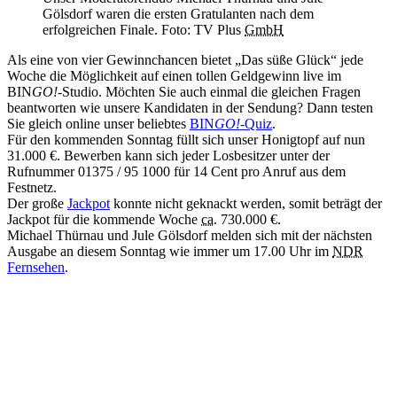
Gölsdorf waren die ersten Gratulanten nach dem
erfolgreichen Finale. Foto: TV Plus
GmbH
Als eine von vier Gewinnchancen bietet „Das süße Glück“ jede
Woche die Möglichkeit auf einen tollen Geldgewinn live im
BIN
GO!
-Studio. Möchten Sie auch einmal die gleichen Fragen
beantworten wie unsere Kandidaten in der Sendung? Dann testen
Sie gleich online unser beliebtes
BIN
GO!
-Quiz
.
Für den kommenden Sonntag füllt sich unser Honigtopf auf nun
31.000 €
. Bewerben kann sich jeder Losbesitzer unter der
Rufnummer 01375 / 95 1000 für 14 Cent pro Anruf aus dem
Festnetz.
Der große
Jackpot
konnte nicht geknackt werden, somit beträgt der
Jackpot für die kommende Woche
ca.
730.000 €
.
Michael Thürnau und Jule Gölsdorf melden sich mit der nächsten
Ausgabe an diesem Sonntag wie immer um 17.00 Uhr im
NDR
Fernsehen
.