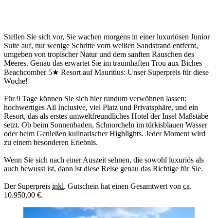
Diesen Sonntag, am 19. Oktober 2025, haben Sie die Chance auf
einen besonderen Superpreis: Eine Reise nach Mauritius für zwei
Personen! Zusätzlich ist der BIN
GO!
-Jackpot mit ca. 900.000 €
gefüllt (Chance 1:1,3 Mio.).
Stellen Sie sich vor, Sie wachen morgens in einer luxuriösen Junior
Suite auf, nur wenige Schritte vom weißen Sandstrand entfernt,
umgeben von tropischer Natur und dem sanften Rauschen des
Meeres. Genau das erwartet Sie im traumhaften Trou aux Biches
Beachcomber 5★ Resort auf Mauritius: Unser Superpreis für diese
Woche!
Für 9 Tage können Sie sich hier rundum verwöhnen lassen:
hochwertiges All Inclusive, viel Platz und Privatsphäre, und ein
Resort, das als erstes umweltfreundliches Hotel der Insel Maßstäbe
setzt. Ob beim Sonnenbaden, Schnorcheln im türkisblauen Wasser
oder beim Genießen kulinarischer Highlights. Jeder Moment wird
zu einem besonderen Erlebnis.
Wenn Sie sich nach einer Auszeit sehnen, die sowohl luxuriös als
auch bewusst ist, dann ist diese Reise genau das Richtige für Sie.
Der Superpreis
inkl.
Gutschein hat einen Gesamtwert von
ca.
10.950,00 €.