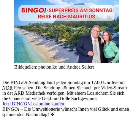
Bildquellen: photoniko und Andrea Seifert
Die BIN
GO!
-Sendung läuft jeden Sonntag um 17:00 Uhr live im
NDR
Fernsehen. Die Sendung können Sie auch per Video-Stream
in der
ARD
Mediathek verfolgen. Mit einem Los sichern Sie sich
die Chance auf viele Geld- und tolle Sachgewinne.
Jetzt BIN
GO!
-Los online kaufen!
BIN
GO!
– Die Umweltlotterie wünscht Ihnen viel Glück und einen
spannenden Nachmittag! 🍀