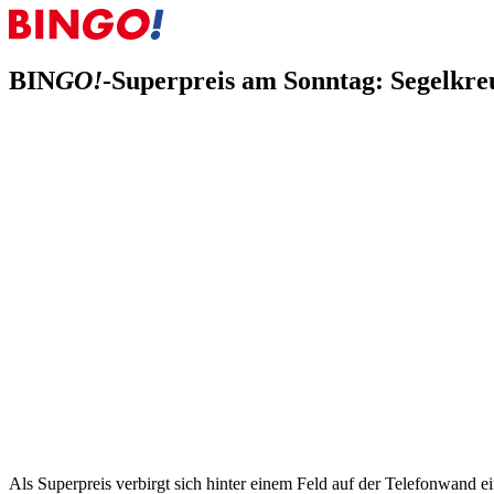
BIN
GO!
-Superpreis am Sonntag: Segelkreu
02.07.2026
BIN
GO!
-Superpreis am Sonntag: Segelkreuzfahrt in 
Diesen Sonntag, am 5. Juli 2026, haben Sie die Chance auf ca. 510.
gewinnen.
Als Superpreis verbirgt sich hinter einem Feld auf der Telefonwand ei