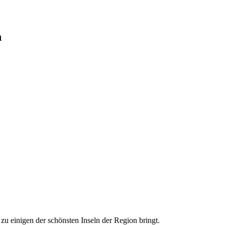
n
eine Segelkreuzfahrt in die Karibik und nach St. Maarten zu
 zu einigen der schönsten Inseln der Region bringt.