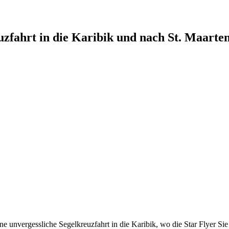
zfahrt in die Karibik und nach St. Maarte
die Karibik und nach St. Maarten
000 € im BIN
GO!
-Jackpot (Chance: 1:1,3 Mio.). Als Superpreis gibt es 
ne unvergessliche Segelkreuzfahrt in die Karibik, wo die Star Flyer Sie