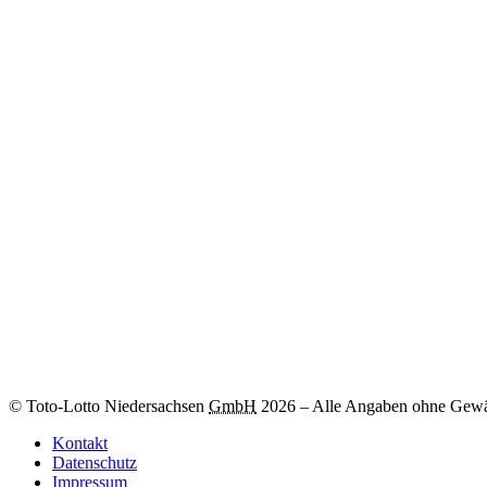
Weitere Informationen
Zum
-Los
© Toto-Lotto Niedersachsen
GmbH
2026
–
Alle Angaben ohne Gewä
Kontakt
Datenschutz
Impressum