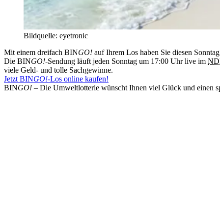
Bildquelle: eyetronic
Mit einem dreifach BIN
GO!
auf Ihrem Los haben Sie diesen Sonntag
Die BIN
GO!
-Sendung läuft jeden Sonntag um 17:00 Uhr live im
ND
viele Geld- und tolle Sachgewinne.
Jetzt BIN
GO!
-Los online kaufen!
BIN
GO!
– Die Umweltlotterie wünscht Ihnen viel Glück und einen 
Weitere Neuigkeiten
05.08.2026